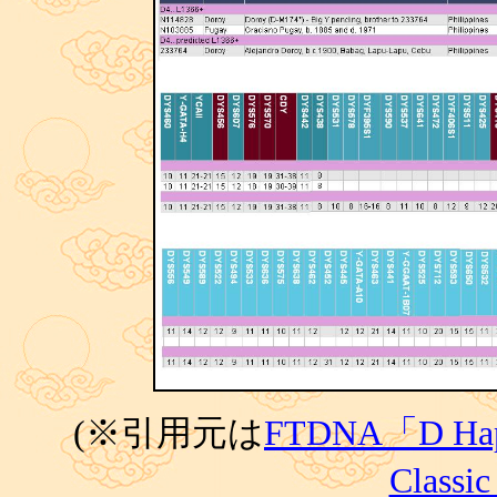
(※引用元は
FTDNA「D Haplo
Classi