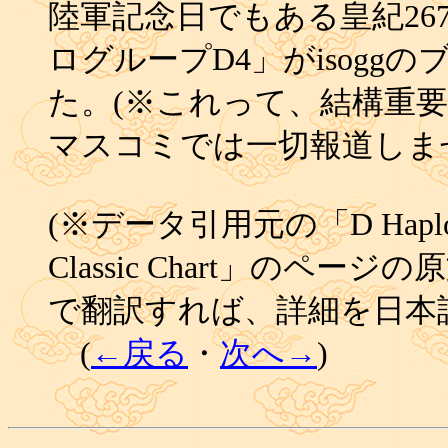
陸軍記念日でもある皇紀2674
ログループD4」がisog
た。(※これって、結構重
マスコミでは一切報道しま
(※データ引用元の「D Haplogrou
Classic Chart」のページの
で翻訳すれば、詳細を日本
(
←戻る
・
次へ→
)