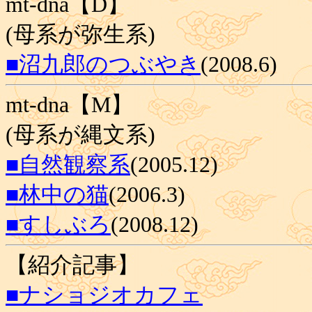
mt-dna【D】
(母系が弥生系)
■沼九郎のつぶやき
(2008.6)
mt-dna【M】
(母系が縄文系)
■自然観察系
(2005.12)
■林中の猫
(2006.3)
■すしぶろ
(2008.12)
【紹介記事】
■ナショジオカフェ