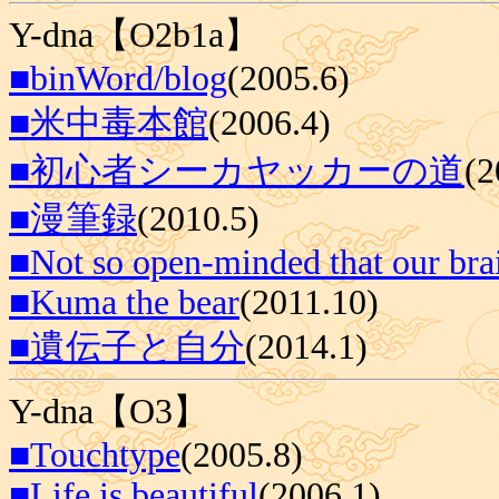
Y-dna【O2b1a】
■binWord/blog
(2005.6)
■米中毒本館
(2006.4)
■初心者シーカヤッカーの道
(2
■漫筆録
(2010.5)
■Not so open-minded that our brai
■Kuma the bear
(2011.10)
■遺伝子と自分
(2014.1)
Y-dna【O3】
■Touchtype
(2005.8)
■Life is beautiful
(2006.1)