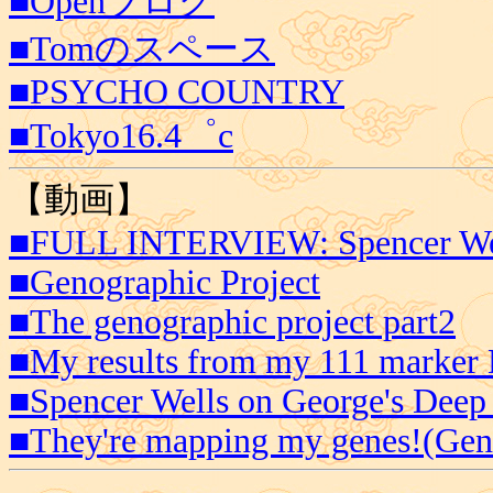
■Openブログ
■Tomのスペース
■PSYCHO COUNTRY
■Tokyo16.4゜c
【動画】
■FULL INTERVIEW: Spencer We
■Genographic Project
■The genographic project part2
■My results from my 111 marker
■Spencer Wells on George's Deep
■They're mapping my genes!(Gen