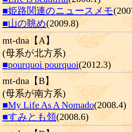
■姫路関連のニュースメモ
(200
■山の眺め
(2009.8)
mt-dna【A】
(母系が北方系)
■pourquoi pourquoi
(2012.3)
mt-dna【B】
(母系が南方系)
■My Life As A Nomado
(2008.4)
■すみとも領
(2008.6)