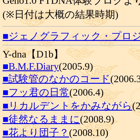
Geno1.0 FTDNA体験ブログよ
(※日付は大概の結果時期)
■ジェノグラフィック・プロ
Y-dna【D1b】
■B.M.F.Diary
(2005.9)
■試験管のなかのコード
(2006.
■フッ君の日常
(2006.4)
■リカルデントをかみながら
(
■徒然なるままに
(2008.9)
■花より団子？
(2008.10)