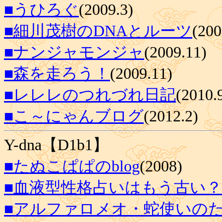
■うひろぐ
(2009.3)
■細川茂樹のDNAとルーツ
(200
■ナンジャモンジャ
(2009.11)
■森を走ろう！
(2009.11)
■レレレのつれづれ日記
(2010.
■こ～にゃんブログ
(2012.2)
Y-dna【D1b1】
■たぬこぱぱのblog
(2008)
■血液型性格占いはもう古い？ 23a
■アルファロメオ・蛇使いの