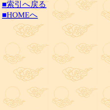
■索引へ戻る
■HOMEへ