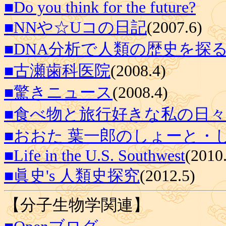
■Do you think for the future?
■NNや☆Uコの日記
(2007.6)
■DNA分析で人類の歴史を探
■古瀬歯科医院
(2008.4)
■驚きニュース
(2008.4)
■食べ物と旅行好きな私の日
■おおた 葉一郎のしょーと・
■Life in the U.S. Southwest
(2010
■眞史's 人類史探究
(2012.5)
【分子生物学関連】