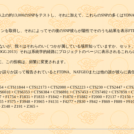
体上の約13,000のSNPをテストし、それに加えて、これらのSNPの多くは
ションを取得し、それによってその後のSNP彼らが陽性でそのうち結果を表示F
からないが、我々はそれらのいくつかが属している場所知っていますか、セッ
SOGG 2013）それは系統学的経路にプロジェクトのページに表示されるこれ
うに、この投稿は、頻繁に変更されます。
らか誤りか誤って報告されているとFTDNA、NATGEOまたは他の誰が彼ら
4 + CTS11844 + CTS12173 + CTS2080 + CTS2223 + CTS230 + CTS2447 + CTS
S6010 + CTS6353 + CTS6384 + CTS6891 + CTS7453 + CTS7492 + CTS7859 + C
 + F1754 + F1831 + F1833 + F1842 + F1870 + F1882 + F2000 + F2137 + F2150 +
5 + F375 + F3948 + F3965 + F4131 + F4277 + F830 + F842 + F869 + F889 + F910
 Z148 + Z191 + Z365 +