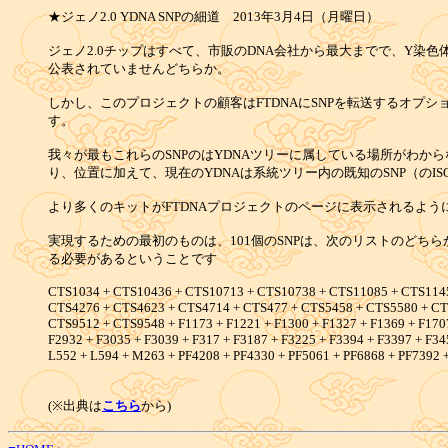
★ジェノ2.0 YDNA SNPの細道 2013年3月4日（月曜日）
ジェノ2.0チップはすべて、市販のDNA会社から最大までで、Y染色
公表されていませんどちらか。
しかし、このプロジェクトの顧客はFTDNAにSNPを転送するオプ
す。
我々が最もこれらのSNPのはYDNAツリーに属している場所がわ
り、位置に加えて、現在のYDNAは系統ツリー内の既知のSNP（のI
より多くのキットがFTDNAプロジェクトのページに表示されるよ
実現するための最初のものは、101個のSNPは、次のリストのどち
る必要があるということです
CTS1034 + CTS10436 + CTS10713 + CTS10738 + CTS11085 + CTS1145
CTS4276 + CTS4623 + CTS4714 + CTS477 + CTS5458 + CTS5580 + CT
CTS9512 + CTS9548 + F1173 + F1221 + F1300 + F1327 + F1369 + F1707
F2932 + F3035 + F3039 + F317 + F3187 + F3225 + F3394 + F3397 + F345
L552 + L594 + M263 + PF4208 + PF4330 + PF5061 + PF6868 + PF7392 +
(※出典は
こちら
から)