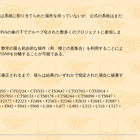
YDNAは系統に割り当てられた場所を持っていないが、公式の系統はまだ
TDNAの傘の下でグループ化された数多くのプロジェクトに参加しま
ト、数学の最も初歩的な操作（和、積との差集合）を利用することによ
らのSNPを分離することが可能である。
に責任修正されるまで、彼らは結果のいずれかで指定された場合に破棄す
295 + CTS3234 + CTS335 + CTS3647 + CTS3763 + CTS3914 +
TS7951 + CTS8133 + CTS8178 + CTS8244 + CTS9096 + CTS947 +
 F2177 + F2223 + F2494 + F2503 + F2546 + F2631 + F2845 + F2887 +
 + F942 + F943 + F969 + L366 + L477 + L493 + L515 + L516 + L517 +